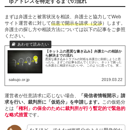
ipアドレスを特定するまでの流れ
まずは弁護士と被害状況を相談、弁護士と協力してWeb
サイト運営者に対して
任意で開示を請求（交渉
）します。
弁護士の探し方や相談方法については以下の記事をご参照
ください。
【ネット上の悪質な書き込み】弁護士への相談か
ら解決までの流れ
悪質な書き込みトラブルの対処を弁護士に依頼しようと思
ったら、まずこの記事を読んでください。 ネットで困った
ら弁護士に相談すればいいや。 このように思っても、実際
に依頼するところまでは知らないことも多いですよね。 そ
こでこの記事では、 ネット...
sakujo.or.jp
2019.03.22
運営者が任意請求に応じない場合、
「発信者情報開示」請
求を行い、裁判所に「仮処分」を申請します。
この仮処分
とは
「権利」の保全のために裁判所が行う暫定的で緊急的
な略式措置
です。