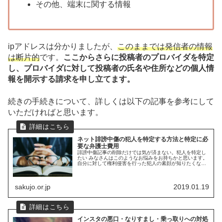
その他、端末に関する情報
ipアドレスは分かりましたが、
このままでは発信者の情報
は断片的
です。
ここからさらに投稿者のプロバイダを特定
し、プロバイダに対して投稿者の氏名や住所などの個人情
報を開示する請求を申し立てます。
続きの手続きについて、詳しくは以下の記事を参考にして
いただければと思います。
ネット誹謗中傷の犯人を特定する方法と特定に必
要な弁護士費用
誹謗中傷記事の削除だけでは気が済まない。犯人を特定し
たい みなさんはこのようなお悩みをお持ちかと思います。
自分に対して権利侵害を行った犯人の素顔が知りたくなる
のは無理ありません。 そこで、この記事では犯人特定に関
する次の2つのポイントを紹介...
sakujo.or.jp
2019.01.19
インスタの悪口・なりすまし・乗っ取りへの対処