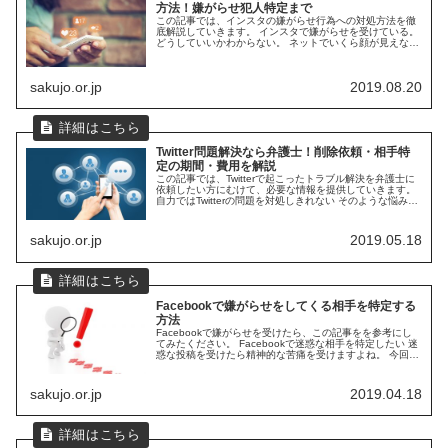
方法！嫌がらせ犯人特定まで
この記事では、インスタの嫌がらせ行為への対処方法を徹
底解説していきます。 インスタで嫌がらせを受けている。
どうしていいかわからない。 ネットでいくら顔が見えない
とはいえど、嫌がらせを受ければ精神的なダメージは大き
なものとなります。 冷静にな...
sakujo.or.jp
2019.08.20
Twitter問題解決なら弁護士！削除依頼・相手特
定の期間・費用を解説
この記事では、Twitterで起こったトラブル解決を弁護士に
依頼したい方にむけて、必要な情報を提供していきます。
自力ではTwitterの問題を対処しきれない そのような悩みを
抱える方を救うのが、弁護士の役目です。 そこで今回は、
Twit...
sakujo.or.jp
2019.05.18
Facebookで嫌がらせをしてくる相手を特定する
方法
Facebookで嫌がらせを受けたら、この記事をを参考にし
てみたください。 Facebookで迷惑な相手を特定したい 迷
惑な投稿を受けたら精神的な苦痛を受けますよね。 今回は
Facebookの投稿者を特定する方法を紹介していきますの
で、その...
sakujo.or.jp
2019.04.18