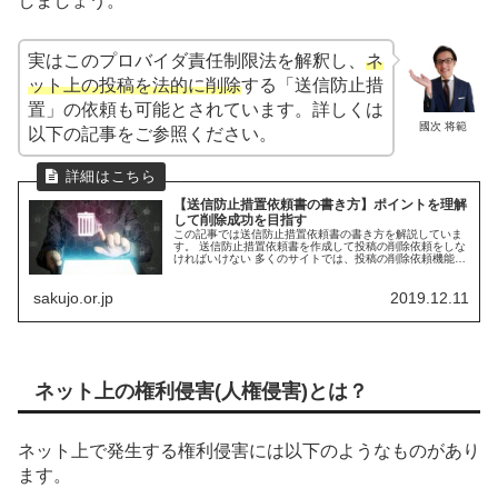
しましょう。
実はこのプロバイダ責任制限法を解釈し、
ネ
ット上の投稿を法的に削除
する「送信防止措
置」の依頼も可能とされています。詳しくは
國次 将範
以下の記事をご参照ください。
【送信防止措置依頼書の書き方】ポイントを理解
して削除成功を目指す
この記事では送信防止措置依頼書の書き方を解説していま
す。 送信防止措置依頼書を作成して投稿の削除依頼をしな
ければいけない 多くのサイトでは、投稿の削除依頼機能や
通報機能が設けられているケースがほとんどですが、その
ような削除依頼は必ず成功する...
sakujo.or.jp
2019.12.11
ネット上の権利侵害(人権侵害)とは？
ネット上で発生する権利侵害には以下のようなものがあり
ます。