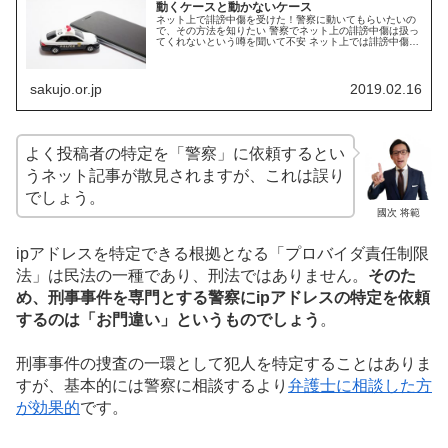
動くケースと動かないケース
ネット上で誹謗中傷を受けた！警察に動いてもらいたいの
で、その方法を知りたい 警察でネット上の誹謗中傷は扱っ
てくれないという噂を聞いて不安 ネット上では誹謗中傷で
警察が動かないという噂が流れており、不安に思う方も多
いかもしれません。 結論から...
sakujo.or.jp
2019.02.16
よく投稿者の特定を「警察」に依頼するとい
うネット記事が散見されますが、これは誤り
でしょう。
國次 将範
ipアドレスを特定できる根拠となる「プロバイダ責任制限
法」は民法の一種であり、刑法ではありません。
そのた
め、刑事事件を専門とする警察にipアドレスの特定を依頼
するのは「お門違い」というものでしょう
。
刑事事件の捜査の一環として犯人を特定することはありま
すが、基本的には警察に相談するより
弁護士に相談した方
が効果的
です。