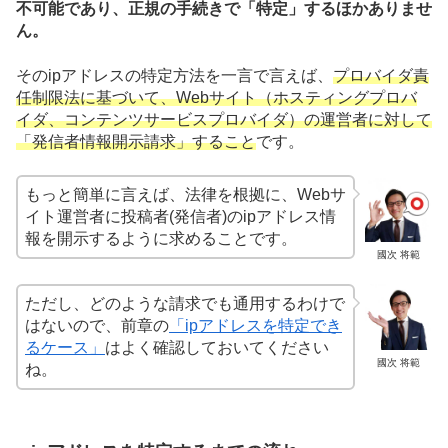
不可能であり、正規の手続きで「特定」するほかありませ
ん。
そのipアドレスの特定方法を一言で言えば、
プロバイダ責
任制限法に基づいて、Webサイト（ホスティングプロバ
イダ、コンテンツサービスプロバイダ）
の運営者に対して
「発信者情報開示請求」すること
です。
もっと簡単に言えば、法律を根拠に、Webサ
イト運営者に投稿者(発信者)のipアドレス情
報を開示するように求めることです。
國次 将範
ただし、どのような請求でも通用するわけで
はないので、前章の
「ipアドレスを特定でき
るケース」
はよく確認しておいてください
國次 将範
ね。