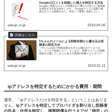
Googleの口コミを投稿した個人を特定する方法
Googleに悪質な口コミが投稿された際にその口コミ投稿者
を特定する方法を紹介します。 Googleマップに悪質で迷
惑な口コミが投稿された。特定して警察に告訴したい。 口
コミで精神的なダメージは深刻ですよね。今回はGoogleの
口コミ投稿者...
sakujo.or.jp
2019.04.05
5ちゃんのメールによる削除依頼から書き込み投
稿者の特定方法
「5ちゃんねるで削除依頼を出すと公開されてしまうか
ら、メールで依頼したい」 たしかに、削除フォームで削除
依頼を公開してしまうと炎上や罵倒の対象となりそうで恐
怖心を感じますよね。 そこで今回は、削除依頼板で削除依
頼文の公開の必要がないメールで...
sakujo.or.jp
2019.01.11
ipアドレスを特定するためにかかる費用・期間
通常、「ipアドレスだけを特定する」ということはありま
せん。
ipアドレスを特定してプロバイダを割り出し投稿者
の氏名・住所を特定し、損害賠償を行うまでが「特定」の