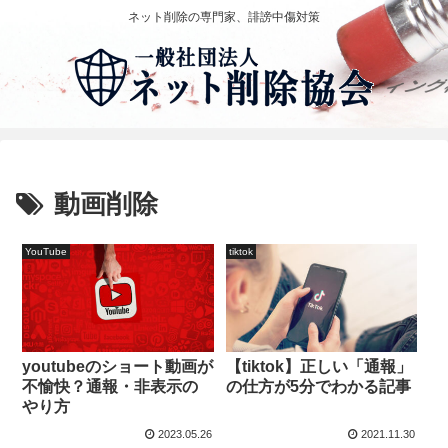
ネット削除の専門家、誹謗中傷対策
動画削除
YouTube
tiktok
youtubeのショート動画が
【tiktok】正しい「通報」
不愉快？通報・非表示の
の仕方が5分でわかる記事
やり方
2023.05.26
2021.11.30