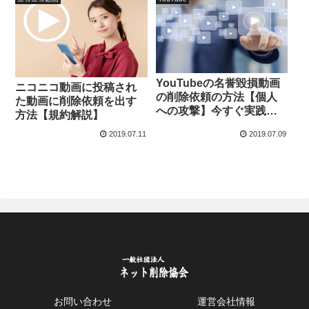
YouTubeの名誉毀損動画
ニコニコ動画に投稿され
の削除依頼の方法【個人
た動画に削除依頼を出す
への攻撃】今すぐ実践可
方法【規約解説】
能
2019.07.11
2019.07.09
お問い合わせ
運営会社情報