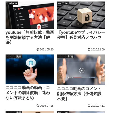
YouTube
YouTube
youtube「無断転載」動画
【youtubeでプライバシー
を削除依頼する方法【解
侵害】必見対応ノウハウ
決】
2021.05.20
2020.12.09
ニコニコ動画
ニコニコ動画
ニコニコ動画の動画・コ
ニコニコ動画のコメント
メントの削除依頼！迷わ
削除依頼方法【予備知識
ない方法まとめ
不要】
2019.07.15
2019.07.11
ニコニコ動画
YouTube