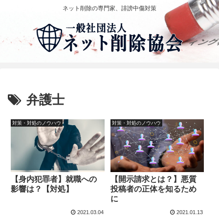
ネット削除の専門家、誹謗中傷対策
弁護士
対策・対処のノウハウ
対策・対処のノウハウ
【身内犯罪者】就職への
【開示請求とは？】悪質
影響は？【対処】
投稿者の正体を知るため
に
2021.03.04
2021.01.13