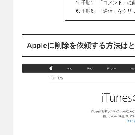
手順5：「コメント」に
手順6：「送信」をクリ
Appleに削除を依頼する方法は