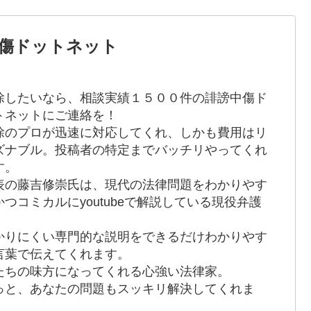
傷ドットネット
除したいなら、相談実績１５００件の誹謗中傷ド
トネットにご連絡を！
除のプロが迅速に対応してくれ、しかも費用はリ
ズナブル。投稿者の特定までバッチリやってくれ
す。
表の藤吉修崇氏は、現代の法律問題をわかりやす
かつコミカルにyoutubeで解説している現役弁護
。
かりにくい専門的な説明をできるだけわかりやす
言葉で伝えてくれます。
たちの味方になってくれる心強い法律家。
っと、あなたの問題もスッキリ解決してくれま
！