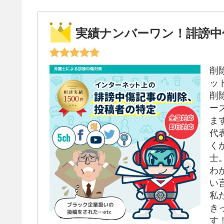
実績ナンバーワン！誹謗中
削
ッ
削
ー
ま
代
く
士
わ
い
私
き
す