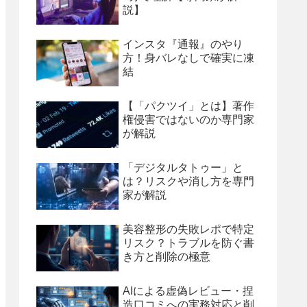
説】
インスタ『通報』のやり
方！身バレなしで確実に凍
結
【「パクツイ」とは】著作
権侵害ではないのか専門家
が解説
「デジタルタトゥー」と
は？リスクや消し方を専門
家が解説
美容整形の失敗レポで特定
リスク？トラブルを防ぐ書
き方と削除の極意
AIによる虚偽レビュー・捏
造口コミへの実務対応と削