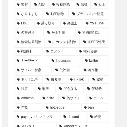
警察
削除
投稿削除
法律
炎上
なりすまし
動画削除
プライバシー問題
LINE
乗っ取り
弁護士
YouTube
名誉毀損
炎上対策
逮捕歴削除
検索結果削除
アカウント削除
逆SEO対策
慰謝料
コメント
権利侵害
キーワード
Instagram
twitter
サイバー警察
低評価
著作権
ネット記事
侮辱罪
TikTok
逮捕
特定
楽天
どうなる
仮処分
Amazon
pixiv
偽サイト
ゲーム
詐欺
hotpepper
ban
paypayフリマアプリ
discord
転売
メルカリ
Yahoo!ニュース