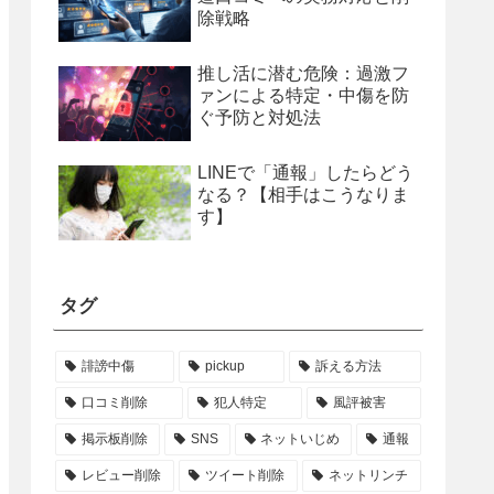
除戦略
推し活に潜む危険：過激フ
ァンによる特定・中傷を防
ぐ予防と対処法
LINEで「通報」したらどう
なる？【相手はこうなりま
す】
タグ
誹謗中傷
pickup
訴える方法
口コミ削除
犯人特定
風評被害
掲示板削除
SNS
ネットいじめ
通報
レビュー削除
ツイート削除
ネットリンチ