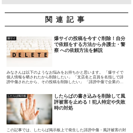
関連記事
爆サイの投稿を今すぐ削除！自分
爆サイ
で依頼をする方法から弁護士・警
察 への依頼方法を解説
みなさんは以下のようなお悩みをお持ちかと思います。 「爆サイで
個人情報を晒されたから削除したい」 「支店名と店員を名指しで誹
謗中傷されたから、その投稿を削除したい」 「誹謗中傷で企業の社
会的信用が低下したから訴訟したい」 この記事を読むメリ...
したらばの書き込みを削除して風
したらば掲示板
評被害を止める！犯人特定や失敗
時の対処
この記事では、したらば掲示板上で発生した誹謗中傷・風評被害の対