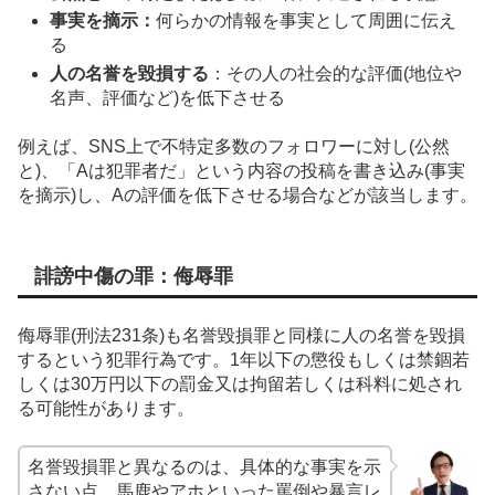
事実を摘示：
何らかの情報を事実として周囲に伝え
る
人の名誉を毀損する
：
その人の社会的な評価(地位や
名声、評価など)を低下させる
例えば、SNS上で不特定多数のフォロワーに対し(公然
と)、「Aは犯罪者だ」という内容の投稿を書き込み(事実
を
摘示)し、Aの評価を低下させる場合などが該当します。
誹謗中傷の罪：侮辱罪
侮辱罪(刑法231条)も名誉毀損罪と同様に人の名誉を毀損
するという犯罪行為です。1年以下の懲役もしくは禁錮若
しくは30万円以下の罰金又は拘留若しくは科料に処され
る可能性があります。
名誉毀損罪と異なるのは、具体的な事実を示
さない点、馬鹿やアホといった罵倒や暴言レ