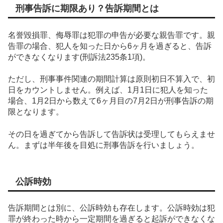
刑事告訴に期限あり？告訴期間とは
名誉毀損罪、侮辱罪は犯罪の申告が必要な親告罪です。親
告罪の場合、犯人を知った日から6ヶ月を過ぎると、告訴
ができなくなります(刑訴法235条1項)。
ただし、刑事事件関連の期間計算は原則初日不算入で、初
日をカウントしません。例えば、1月1日に犯人を知った
場合、1月2日から数えて6ヶ月目の7月2日が刑事告訴の期
限となります。
その日を過ぎてから告訴して告訴状は受理してもらえませ
ん。まずは半年後を目処に刑事告訴を行いましょう。
公訴時効
告訴期間とは別に、公訴時効も存在します。公訴時効は犯
罪が終わった時から一定期間を過ぎると起訴ができなくな