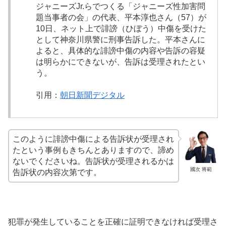
ジャニーズJr.らでつくる「ジャニーズ性加害問
題当事者の会」の代表、平本淳也さん（57）が
10日、ネット上で誹謗（ひぼう）中傷を受けた
として神奈川県警に刑事告訴した。平本さんに
よると、具体的な誹謗中傷の内容や告訴の容疑
は明らかにできないが、告訴は受理されたとい
う。
引用：
朝日新聞デジタル
このように誹謗中傷による告訴状が受理され
たという事例もきちんとありますので、諦め
ないでくださいね。告訴状が受理されるかは
國次 将範
告訴状の内容次第です。
犯罪が発生していることを正確に証明できなければ受理さ