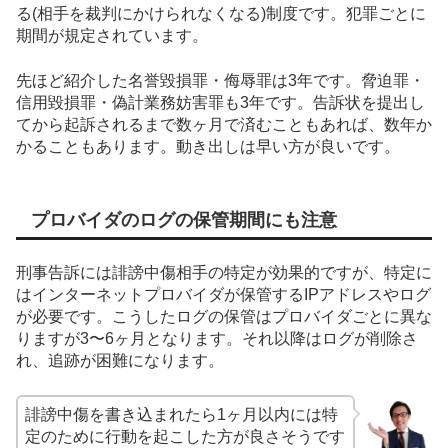
る(相手を裁判にかけられなくなる)制度です。犯罪ごとに
期間が規定されています。
先ほど紹介した名誉毀損罪・侮辱罪は3年です。脅迫罪・
信用毀損罪・偽計業務妨害罪も3年です。告訴状を提出し
てから起訴されるまで数ヶ月で済むこともあれば、数年か
かることもあります。動き出しは早い方が良いです。
プロバイダのログの保管期間にも注意
刑事告訴には誹謗中傷相手の特定が効果的ですが、特定に
はインターネットプロバイダが保管するIPアドレスやログ
が必要です。こうしたログの保管はプロバイダごとに異な
りますが3〜6ヶ月となります。それ以降はログが削除さ
れ、追跡が困難になります。
誹謗中傷を書き込まれたら1ヶ月以内には特
定のために行動を起こした方が良さそうです