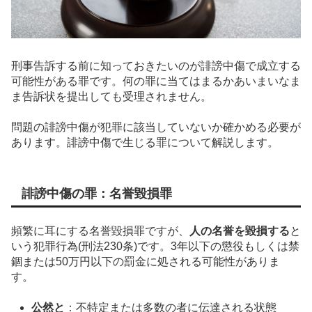
刑事告訴する前に知っておきたいのが誹謗中傷で成立する
可能性がある罪です。何の罪に当てはまるかあいまいなま
ま告訴状を提出しても受理されません。
問題の誹謗中傷が犯罪に該当していないか確かめる必要が
あります。誹謗中傷で生じる罪について解説します。
誹謗中傷の罪：名誉毀損罪
頻繁に耳にする名誉毀損罪ですが、
人の名誉を毀損する
と
いう犯罪行為(刑法230条)です。3年以下の懲役もしくは禁
錮または50万円以下の罰金に処される可能性がありま
す。
公然と
：不特定または多数の者に伝達される状態