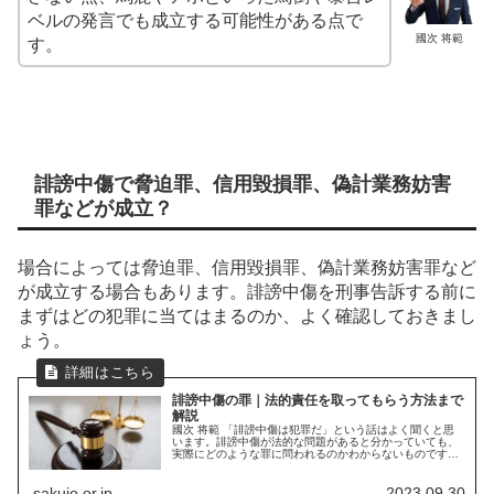
ベルの発言でも成立する可能性がある点で
國次 将範
す。
誹謗中傷で脅迫罪、信用毀損罪、偽計業務妨害
罪などが成立？
場合によっては脅迫罪、信用毀損罪、偽計業務妨害罪など
が成立する場合もあります。誹謗中傷を刑事告訴する前に
まずはどの犯罪に当てはまるのか、よく確認しておきまし
ょう。
誹謗中傷の罪｜法的責任を取ってもらう方法まで
解説
國次 将範 「誹謗中傷は犯罪だ」という話はよく聞くと思
います。誹謗中傷が法的な問題があると分かっていても、
実際にどのような罪に問われるのかわからないものです。
今回は誹謗中傷にどんな罪があるか解説していきます。誹
謗中傷を投稿されたら、泣き寝...
sakujo.or.jp
2023.09.30