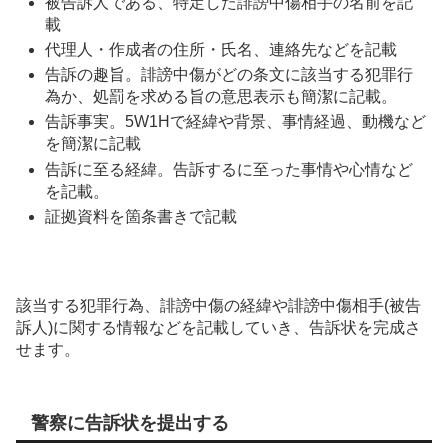
被告訴人である、特定した誹謗中傷相手の名前を記
載
代理人・作成者の住所・氏名、連絡先などを記載
告訴の趣旨。誹謗中傷がどの条文に該当する犯罪行
為か、処罰を求める旨の意思表示も簡潔に記載。
告訴事実。5W1Hで経緯や背景、事情経過、動機など
を簡潔に記載
告訴に至る経緯。告訴するに至った事情や心情など
を記載。
証拠資料を箇条書きで記載
該当する犯罪行為、誹謗中傷の経緯や誹謗中傷相手(被告
訴人)に関する情報などを記載していき、告訴状を完成さ
せます。
警察に告訴状を提出する