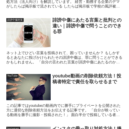
処方法（法人向け）を解説しています。 経営・勤務する企業のデマ
がしたらば掲示板で流されている したらば掲示板で学校の風評被害
が拡散されている 所属する労働組合を対象とした誹謗中傷...
誹謗中傷にあたる言葉と批判との
誹謗中傷対策
違い｜誹謗中傷で問うことのでき
る罪
ネット上でひどい言葉を投稿されて、困っていませんか？ もしかす
るとあなたに投げかけられたその誹謗中傷は、罪に問うことができる
かもしれません。 「自分の言われた言葉が誹謗中傷にあたるのか」
「誹謗中傷は訴えることができるのか」と気になっている人...
youtube動画の削除依頼方法！投
YouTube
稿者特定で責任を取らせるまで
この記事ではyoutubeの動画内でに勝手にプライベートを公開された
方に適切な削除依頼方法をお伝えする記事です。 「自分が映ってい
る動画を勝手に撮影・投稿された！」 面白半分で投稿している者も
おり、憤りを感じるのも無理はありません。 そこで...
インスタの乗っ取り対処方法！嫌
Instagram