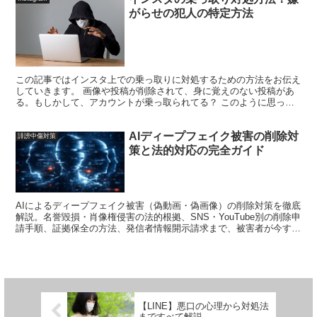
がらせの犯人の特定方法
この記事ではインスタ上での乗っ取りに対処するための方法をお伝え
していきます。 画像や投稿が削除されて、身に覚えのない投稿があ
る。もしかして、アカウントが乗っ取られてる？ このように思った
ら、まずこの記事の内容をご覧くださいませ。 乗っ取り確...
AIディープフェイク被害の削除対
誹謗中傷対策
策と法的対応の完全ガイド
AIによるディープフェイク被害（偽動画・偽画像）の削除対策を徹底
解説。名誉毀損・肖像権侵害の法的根拠、SNS・YouTube別の削除申
請手順、証拠保全の方法、発信者情報開示請求まで、被害者が今すぐ
実行できる対応策をまとめました。
【LINE】悪口の心理から対処法
まですべて解説