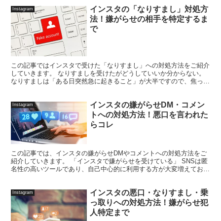
インスタの「なりすまし」対処方
Instagram
法！嫌がらせの相手を特定するま
で
この記事ではインスタで受けた「なりすまし」への対処方法をご紹介
していきます。 なりすましを受けたがどうしていいか分からない。
なりすましは「ある日突然急に起きること」が大半ですので、焦って
正常な対処ができないかもしれません。 そこで今回紹介...
インスタの嫌がらせDM・コメン
Instagram
トへの対処方法！悪口を言われた
らコレ
この記事では、インスタの嫌がらせDMやコメントへの対処方法をご
紹介していきます。 「インスタで嫌がらせを受けている」 SNSは匿
名性の高いツールであり、自己中心的に利用する方が大変増えてお
り、ネットマナーを守らない方は少なくありません。 そ...
インスタの悪口・なりすまし・乗
Instagram
っ取りへの対処方法！嫌がらせ犯
人特定まで