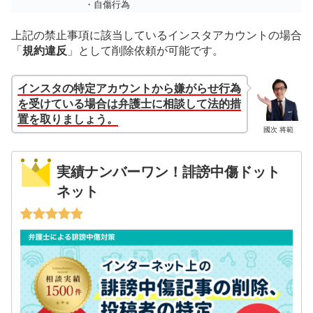
・自傷行為
上記の禁止事項に該当しているインスタアカウントの場合
「
規約違反
」として
削除依頼が可能です。
インスタの特定アカウントから嫌がらせ行為
を受けている場合は弁護士に相談して法的措
置を取りましょう。
國次 将範
実績ナンバーワン！誹謗中傷ドット
ネット