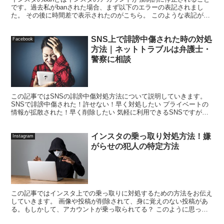
です。過去私がbanされた場合、まず以下のエラーの表記されまし
た。 その後に時間差で表示されたのがこちら。 このような表記が出
てあっけなくbanとなり、アカウントの利用を制限さ...
SNS上で誹謗中傷された時の対処
Facebook
方法｜ネットトラブルは弁護士・
警察に相談
この記事ではSNSの誹謗中傷対処方法について説明していきます。
SNSで誹謗中傷された！許せない！早く対処したい プライベートの
情報が拡散された！早く削除したい 気軽に利用できるSNSですが、
「愚痴」「悪口」などが他人の心を傷つけるケースが...
インスタの乗っ取り対処方法！嫌
Instagram
がらせの犯人の特定方法
この記事ではインスタ上での乗っ取りに対処するための方法をお伝え
していきます。 画像や投稿が削除されて、身に覚えのない投稿があ
る。もしかして、アカウントが乗っ取られてる？ このように思った
ら、まずこの記事の内容をご覧くださいませ。 乗っ取り確...