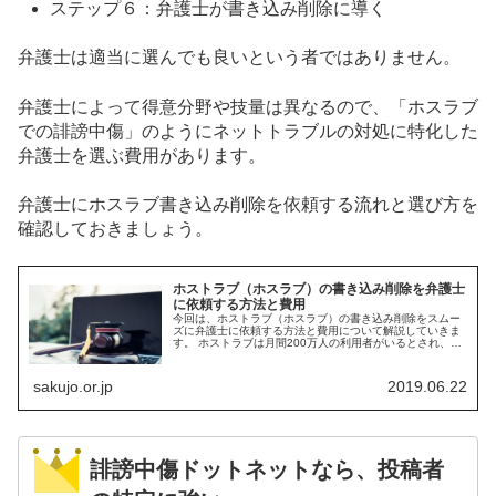
ステップ６：弁護士が書き込み削除に導く
弁護士は適当に選んでも良いという者ではありません。
弁護士によって得意分野や技量は異なるので、「ホスラブ
での誹謗中傷」のようにネットトラブルの対処に特化した
弁護士を選ぶ費用があります。
弁護士にホスラブ書き込み削除を依頼する流れと選び方を
確認しておきましょう。
ホストラブ（ホスラブ）の書き込み削除を弁護士
に依頼する方法と費用
今回は、ホストラブ（ホスラブ）の書き込み削除をスムー
ズに弁護士に依頼する方法と費用について解説していきま
す。 ホストラブは月間200万人の利用者がいるとされ、誤
った情報が拡散しやすい環境にあります。一番焦るのは、
そういった状況で何も手を打て...
sakujo.or.jp
2019.06.22
誹謗中傷ドットネットなら、投稿者