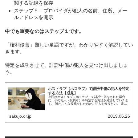
関する記録を保存
ステップ５：プロバイダが犯人の名前、住所、メー
ルアドレスを開示
中でも重要なのはステップ１です。
「権利侵害」難しい単語ですが、わかりやすく解説してい
きます。
特定を成功させて、誹謗中傷の犯人を見つけ出しましょ
う。
ホストラブ（ホスラブ）で誹謗中傷の犯人を特定
する方法【必見】
今回はホストラブ（ホスラブ）で誹謗中傷をされた場合
に、その犯人（投稿者）を特定する方法を紹介していきま
す。 誰がこんな投稿をしたのか、犯人を知りたい。 誹謗
中傷は許しがたい行為ですので、このように思うのも当然
だと思います。 結論から言ってし...
sakujo.or.jp
2019.06.26