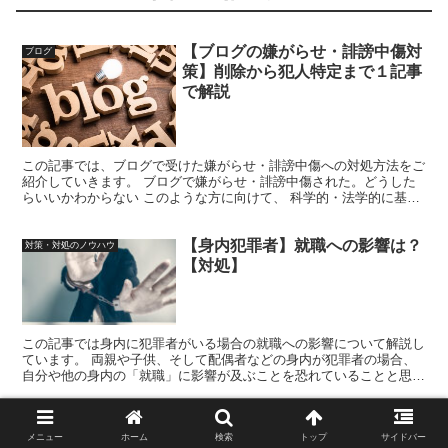
【ブログの嫌がらせ・誹謗中傷対
ブログ
策】削除から犯人特定まで１記事
で解説
この記事では、ブログで受けた嫌がらせ・誹謗中傷への対処方法をご
紹介していきます。 ブログで嫌がらせ・誹謗中傷された。どうした
らいいかわからない このような方に向けて、 科学的・法学的に基づ
いた誹謗中傷の正しい対処方法をお伝えしていきます。 ...
【身内犯罪者】就職への影響は？
対策・対処のノウハウ
【対処】
この記事では身内に犯罪者がいる場合の就職への影響について解説し
ています。 両親や子供、そして配偶者などの身内が犯罪者の場合、
自分や他の身内の「就職」に影響が及ぶことを恐れていることと思い
ます。 「身辺調査」があると聞いたことがあるんですが？...
雑談たぬきの削除依頼！誰が書い
誹謗中傷対策
メニュー
ホーム
検索
トップ
サイドバー
たかわかる？削除依頼と特定の方