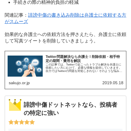
手続きの際の精神的負担の軽減
関連記事：
誹謗中傷の書き込み削除は弁護士に依頼する方
がスムーズ
効果的な弁護士への依頼方法を押さえたら、弁護士に依頼
して写真ツイートを削除していきましょう。
Twitter問題解決なら弁護士！削除依頼・相手特
定の期間・費用を解説
この記事では、Twitterで起こったトラブル解決を弁護士に
依頼したい方にむけて、必要な情報を提供していきます。
自力ではTwitterの問題を対処しきれない そのような悩みを
抱える方を救うのが、弁護士の役目です。 そこで今回は、
Twit...
sakujo.or.jp
2019.05.18
誹謗中傷ドットネットなら、投稿者
の特定に強い