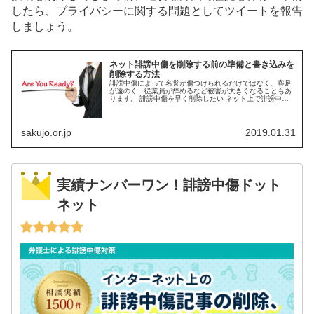
したら、プライバシーに関する問題としてツイートを報告
しましょう。
ネット誹謗中傷を削除する前の準備と書き込みを
削除する方法
誹謗中傷によって名誉が傷つけられるだけではなく、客足
が遠のく、従業員が辞めるなど被害が大きくなることもあ
ります。 誹謗中傷を早く削除したい ネット上で誹謗中傷
を受けた！許せない！ この記事は、誹謗中傷を受けて悩ん
でいる方に、一番最初に読んで...
sakujo.or.jp
2019.01.31
実績ナンバーワン！誹謗中傷ドット
ネット