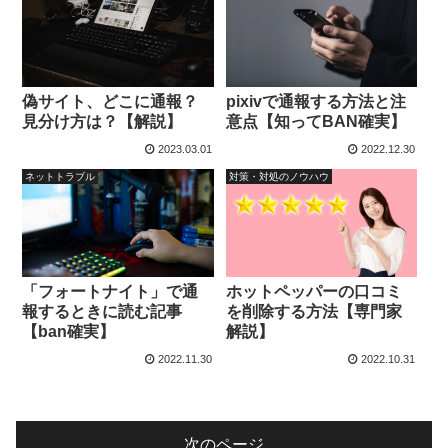
偽サイト、どこに通報？
pixivで通報する方法と注
見分け方は？【解説】
意点【知ってBAN確実】
2023.03.01
2022.12.30
ネットトラブル
対策・対処のノウハウ
「フォートナイト」で通
ホットペッパーの口コミ
報するときに読む記事
を削除する方法【専門家
【ban確実】
解説】
2022.11.30
2022.10.31
次のページ