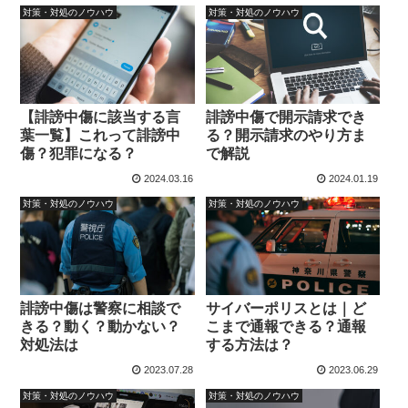
対策・対処のノウハウ
対策・対処のノウハウ
【誹謗中傷に該当する言
誹謗中傷で開示請求でき
葉一覧】これって誹謗中
る？開示請求のやり方ま
傷？犯罪になる？
で解説
2024.03.16
2024.01.19
対策・対処のノウハウ
対策・対処のノウハウ
誹謗中傷は警察に相談で
サイバーポリスとは｜ど
きる？動く？動かない？
こまで通報できる？通報
対処法は
する方法は？
2023.07.28
2023.06.29
対策・対処のノウハウ
対策・対処のノウハウ