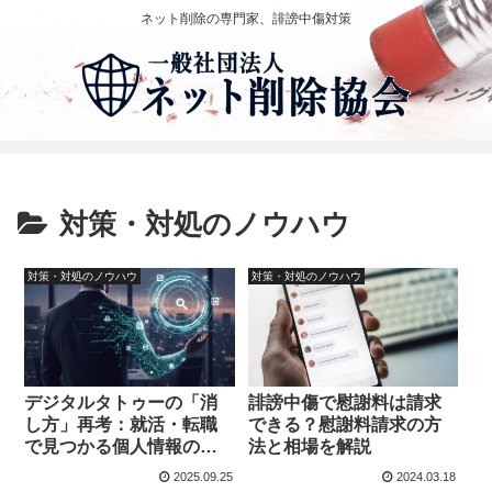
ネット削除の専門家、誹謗中傷対策
対策・対処のノウハウ
対策・対処のノウハウ
対策・対処のノウハウ
デジタルタトゥーの「消
誹謗中傷で慰謝料は請求
し方」再考：就活・転職
できる？慰謝料請求の方
で見つかる個人情報のリ
法と相場を解説
スクと対策
2025.09.25
2024.03.18