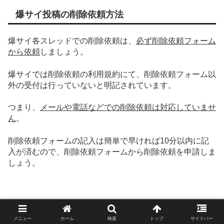
爆サイ投稿の削除依頼方法
爆サイ各スレッドでの削除依頼は、
必ず削除依頼フォーム
から依頼
しましょう。
爆サイでは削除依頼の利用規約にて、
削除依頼フォーム以
外の受付は行っていない
と明記されています。
つまり、
メールや電話などでの削除依頼は対応していませ
ん
。
削除依頼フォームの記入は簡単で早ければ10分以内に記
入が済むので、削除依頼フォームから削除依頼を申請しま
しょう。
メニュー
ホーム
検索
トップ
サイドバー
爆サイ投稿の削除手順