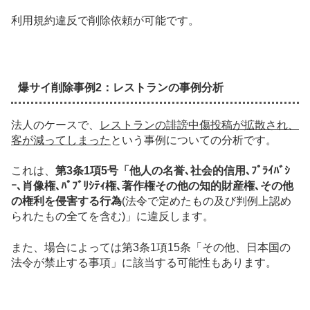
利用規約違反
で削除依頼が可能です。
爆サイ削除事例2：レストランの事例分析
法人のケースで、
レストランの誹謗中傷投稿が拡散され、
客が減ってしまった
という事例についての分析です。
これは、
第3条1項5号「他人の名誉､社会的信用､ﾌﾟﾗｲﾊﾞｼ
ｰ､肖像権､ﾊﾟﾌﾞﾘｼﾃｨ権､著作権その他の知的財産権､その他
の権利を侵害する行為
(法令で定めたもの及び判例上認め
られたもの全てを含む)」に違反します。
また、場合によっては
第3条1項15条「その他、日本国の
法令が禁止する事項」
に該当する可能性もあります。