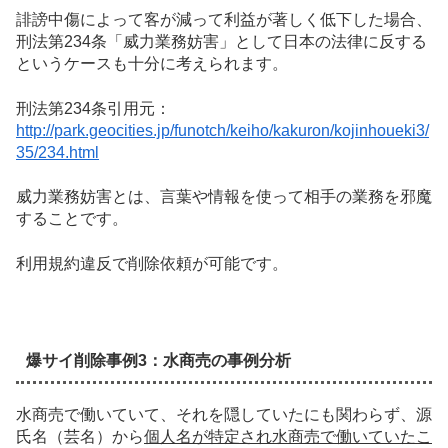
誹謗中傷によって客が減って利益が著しく低下した場合、
刑法第234条「威力業務妨害」
として日本の法律に反する
というケースも十分に考えられます。
刑法第234条引用元：
http://park.geocities.jp/funotch/keiho/kakuron/kojinhoueki3/
35/234.html
威力業務妨害とは、言葉や情報を使って相手の業務を邪魔
することです。
利用規約違反で削除依頼が可能です。
爆サイ削除事例3：水商売の事例分析
水商売で働いていて、それを隠していたにも関わらず、源
氏名（芸名）から
個人名が特定され水商売で働いていたこ