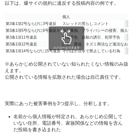
以下は、爆サイの規約に違反する投稿内容の例です。
個人
第3条1項2号ならびに3号違反
スレッドの荒らしコメント
第3条1項5号ならびに6号違反※
名誉棄損、プライバシーの侵害、個人情
第3条1項11号違反
殺害予告、自殺の誘引、犯罪予告
第3条1項12号違反
詐欺、脅迫、ネズミ商法など違法なお金
スクロールできます
第3条1項14号ならびに15号違反
そのほか法令で禁止している行為
※あらかじめ公開されていない知られたくない情報のみ扱
えます。
公開されている情報を拡散された場合は自己責任です。
実際にあった被害事例を3つ提示し、分析します。
名前から個人情報が特定され、あらかじめ公開して
いない住所、電話番号、家族関係などの情報を含ん
だ投稿を書き込まれた