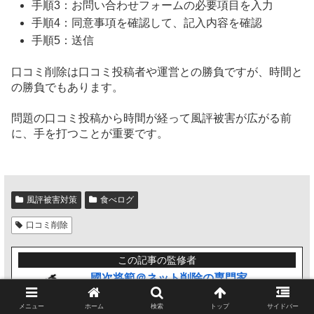
手順3：お問い合わせフォームの必要項目を入力
手順4：同意事項を確認して、記入内容を確認
手順5：送信
口コミ削除は口コミ投稿者や運営との勝負ですが、時間と
の勝負でもあります。
問題の口コミ投稿から時間が経って風評被害が広がる前
に、手を打つことが重要です。
風評被害対策
食べログ
口コミ削除
この記事の監修者
國次将範＠ネット削除の専門家
インターネットの誹謗中傷対策、削除の専門
メニュー
ホーム
検索
トップ
サイドバー
家。５ちゃんねるを始めとする、各種書き込