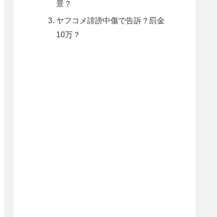
景？
ヤフコメ誹謗中傷で告訴？罰金
10万？