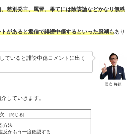
傷、差別発言、罵詈、果てには陰謀論などかなり無秩
ントがあると返信で誹謗中傷するといった風潮も
あり
していると誹謗中傷コメントに出く
國次 将範
紹介していきます。
次
る方法
違反かもう一度確認する