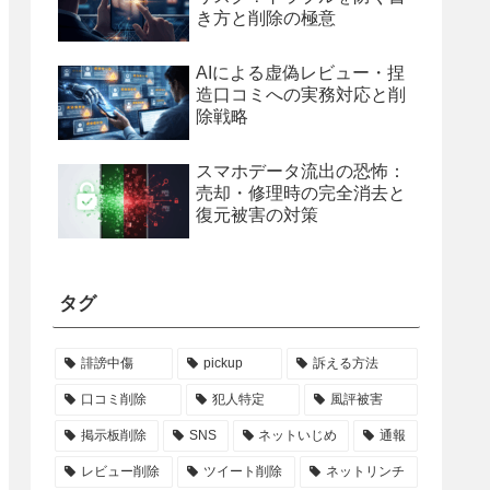
き方と削除の極意
AIによる虚偽レビュー・捏
造口コミへの実務対応と削
除戦略
スマホデータ流出の恐怖：
売却・修理時の完全消去と
復元被害の対策
タグ
誹謗中傷
pickup
訴える方法
口コミ削除
犯人特定
風評被害
掲示板削除
SNS
ネットいじめ
通報
レビュー削除
ツイート削除
ネットリンチ