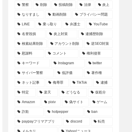
警察
削除
投稿削除
法律
炎上
なりすまし
動画削除
プライバシー問題
LINE
乗っ取り
弁護士
YouTube
名誉毀損
炎上対策
逮捕歴削除
検索結果削除
アカウント削除
逆SEO対策
慰謝料
コメント
権利侵害
キーワード
Instagram
twitter
サイバー警察
低評価
著作権
ネット記事
侮辱罪
TikTok
逮捕
特定
楽天
どうなる
仮処分
Amazon
pixiv
偽サイト
ゲーム
詐欺
hotpepper
ban
paypayフリマアプリ
discord
転売
メルカリ
Yahoo!ニュース