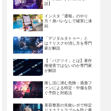
説】
インスタ『通報』のやり
方！身バレなしで確実に凍
結
「デジタルタトゥー」と
は？リスクや消し方を専門
家が解説
【「パクツイ」とは】著作
権侵害ではないのか専門家
が解説
推し活に潜む危険：過激フ
ァンによる特定・中傷を防
ぐ予防と対処法
美容整形の失敗レポで特定
リスク？トラブルを防ぐ書